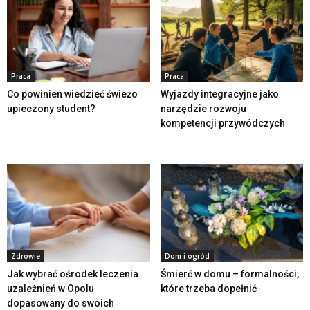
Praca
Praca
Co powinien wiedzieć świeżo
Wyjazdy integracyjne jako
upieczony student?
narzędzie rozwoju
kompetencji przywódczych
Zdrowie
Dom i ogród
Jak wybrać ośrodek leczenia
Śmierć w domu – formalności,
uzależnień w Opolu
które trzeba dopełnić
dopasowany do swoich