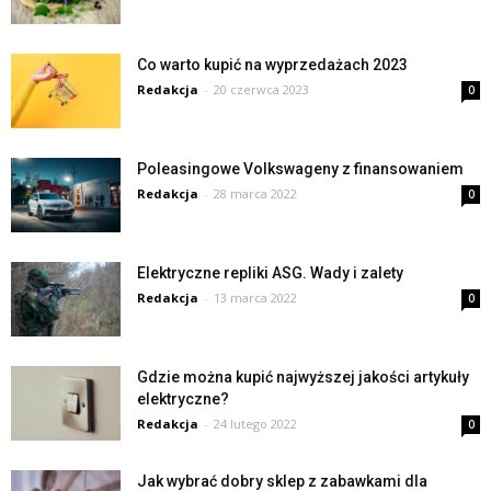
Co warto kupić na wyprzedażach 2023
Redakcja
-
20 czerwca 2023
0
Poleasingowe Volkswageny z finansowaniem
Redakcja
-
28 marca 2022
0
Elektryczne repliki ASG. Wady i zalety
Redakcja
-
13 marca 2022
0
Gdzie można kupić najwyższej jakości artykuły
elektryczne?
Redakcja
-
24 lutego 2022
0
Jak wybrać dobry sklep z zabawkami dla