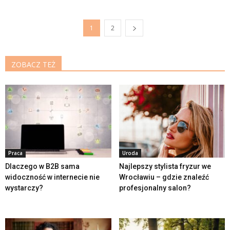
1
2
ZOBACZ TEŻ
Praca
Uroda
Dlaczego w B2B sama
Najlepszy stylista fryzur we
widoczność w internecie nie
Wrocławiu – gdzie znaleźć
wystarczy?
profesjonalny salon?