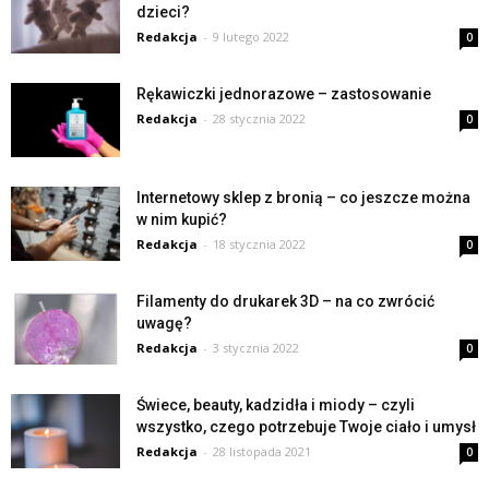
dzieci?
Redakcja
-
9 lutego 2022
0
Rękawiczki jednorazowe – zastosowanie
Redakcja
-
28 stycznia 2022
0
Internetowy sklep z bronią – co jeszcze można
w nim kupić?
Redakcja
-
18 stycznia 2022
0
Filamenty do drukarek 3D – na co zwrócić
uwagę?
Redakcja
-
3 stycznia 2022
0
Świece, beauty, kadzidła i miody – czyli
wszystko, czego potrzebuje Twoje ciało i umysł
Redakcja
-
28 listopada 2021
0