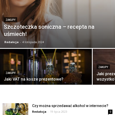
ZAKUPY
Szczoteczka soniczna – recepta na
uśmiech!
Redakcja
-
4 listopada 2024
ZAKUPY
Jaki prez
ZAKUPY
Jaki VAT na kosze prezentowe?
wszystko
Czy można sprzedawać alkohol w internecie?
Redakcja
-
19 lipca 2023
0