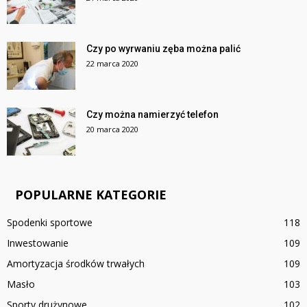
Czy po wyrwaniu zęba można palić
22 marca 2020
Czy można namierzyć telefon
20 marca 2020
POPULARNE KATEGORIE
Spodenki sportowe
118
Inwestowanie
109
Amortyzacja środków trwałych
109
Masło
103
Sporty drużynowe
102