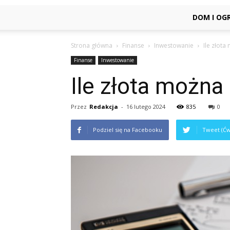
DOM I OG
Strona główna
Finanse
Inwestowanie
Ile złot
Finanse
Inwestowanie
Ile złota można
Przez
Redakcja
-
16 lutego 2024
835
0
Podziel się na Facebooku
Tweet (Ćw