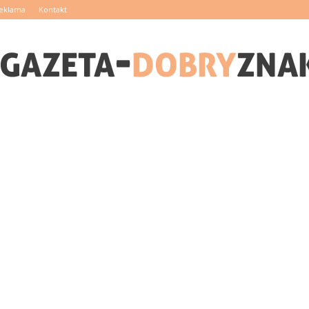
eklama
Kontakt
Gazeta-
DobryZnak.pl