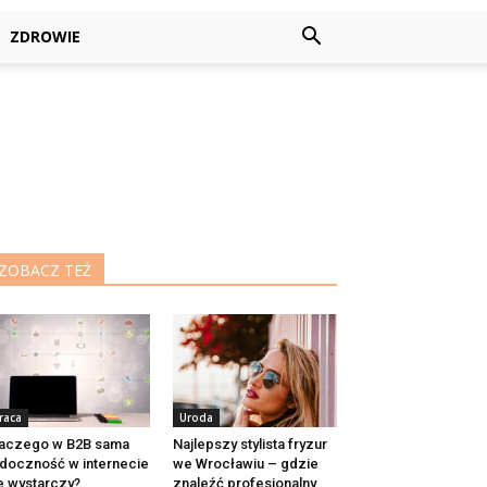
ZDROWIE
ZOBACZ TEŻ
raca
Uroda
aczego w B2B sama
Najlepszy stylista fryzur
doczność w internecie
we Wrocławiu – gdzie
e wystarczy?
znaleźć profesjonalny