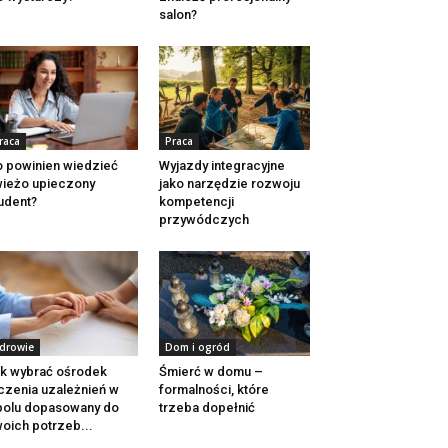
salon?
raca
Praca
 powinien wiedzieć
Wyjazdy integracyjne
ieżo upieczony
jako narzędzie rozwoju
udent?
kompetencji
przywódczych
drowie
Dom i ogród
k wybrać ośrodek
Śmierć w domu –
czenia uzależnień w
formalności, które
olu dopasowany do
trzeba dopełnić
oich potrzeb...