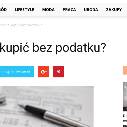
RÓD
LIFESTYLE
MODA
PRACA
URODA
ZAKUPY
a można kupić bez podatku?
 kupić bez podatku?
ierkaj) na Twitterze
P
Dl
wi
ni