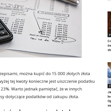
P
Co
św
st
zepisami, można kupić do 15 000 złotych złota
yżej tej kwoty konieczne jest uiszczenie podatku
Z
 23%. Warto jednak pamiętać, że w innych
Ja
sy dotyczące podatków od zakupu złota.
le
Op
sw